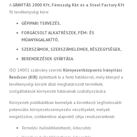
A
GRAVITÁS 2000 Kft, Fémszolg Kkt és a Steel Factory Kft
fő tevékenységi köre:
GÉPIPARI TERVEZÉS,
FORGÁCSOLT ALKATRÉSZEK, FÉM- ÉS
MŰANYAGALAKÍTÓ,
SZERSZÁMOK, SZERSZÁMELEMEK, RÉSZEGYSÉGEK,
BERENDEZÉSEK GYÁRTÁSA.
ISO 14001 szabvány szerinti
Környezetközpontú Irányítási
Rendszer
(KIR)
építettünk ki a fenti hatókörrel, mely kiterjed a
tevékenységi körünk által meghatározott termékek,
szolgáltatások környezeti hatásainak szabályozására.
Környezeti politikánkban kiemeljük a következő legfontosabb
potenciális környezetszennyezési veszélyeket, melyek
megelőzése, csökkentése alapvető célja rendszerünknek:
Termelési hulladékkeletkezés, kibocsátás