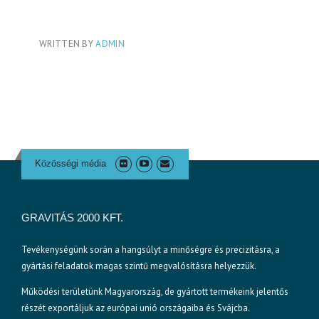
WRITTEN BY
ADMIN
Közösségi média
GRAVITÁS 2000 KFT.
Tevékenységünk során a hangsúlyt a minőségre és precizitásra, a
gyártási feladatok magas szintű megvalósításra helyezzük.
Működési területünk Magyarország, de gyártott termékeink jelentős
részét exportáljuk az európai unió országaiba és Svájcba.