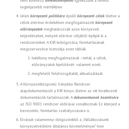
nem kötelező
követelményeket
igyekszünk a lehető
legteljesebb mértékben
Jelen
környezeti politikára
épülő
környezeti célok
illetve a
célok elérése érdekében megfogalmazott
környezeti
előirányzatok
meghatározzák azon környezeti
teljesítéseket, melyek elérése céljából építjük ki a
rendszerünket. A KIR kidolgozása, fenntartásának
megszervezése biztosítja ezen táblák
hatékony megfogalmazását –tehát, a célok,
előirányzatok kijelölését- valamint ezek:
megfelelő felülvizsgálatát, aktualizálását.
A Környezetközpontú Irányítási Rendszer
alapdokumentációt a KIR könyv, illetve az ott hivatkozott
dokumentációk tartalmazzák. A
dokumentumok kezelésére
az ISO 9001 rendszer előírásai vonatkoznak. Ez kiterjed a
bevezetés, fenntartás szabályozására is.
Elvárjuk valamennyi dolgozónktól a „Vállalkozásunk
környezetvédelmi általános követelményei”-ben