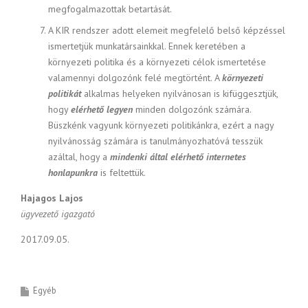
megfogalmazottak betartását.
A KIR rendszer adott elemeit megfelelő belső képzéssel
ismertetjük munkatársainkkal. Ennek keretében a
környezeti politika és a környezeti célok ismertetése
valamennyi dolgozónk felé megtörtént. A
környezeti
politikát
alkalmas helyeken nyilvánosan is kifüggesztjük,
hogy
elérhető legyen
minden dolgozónk számára.
Büszkénk vagyunk környezeti politikánkra, ezért a nagy
nyilvánosság számára is tanulmányozhatóvá tesszük
azáltal, hogy a
mindenki által elérhető internetes
honlapunkra
is feltettük.
Hajagos Lajos
ügyvezető igazgató
2017.09.05.
Egyéb