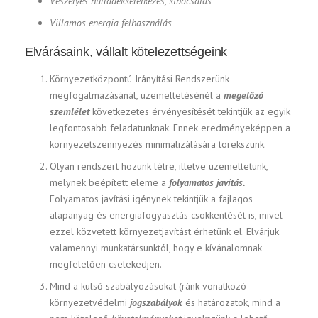
Veszélyes hulladékkeletkezés, kibocsátás
Villamos energia felhasználás
Elvárásaink, vállalt kötelezettségeink
Környezetközpontú Irányítási Rendszerünk
megfogalmazásánál, üzemeltetésénél a
megelőző
szemlélet
következetes érvényesítését tekintjük az egyik
legfontosabb feladatunknak. Ennek eredményeképpen a
környezetszennyezés minimalizálására törekszünk.
Olyan rendszert hozunk létre, illetve üzemeltetünk,
melynek beépített eleme a
folyamatos javítás.
Folyamatos javítási igénynek tekintjük a fajlagos
alapanyag és energiafogyasztás csökkentését is, mivel
ezzel közvetett környezetjavítást érhetünk el. Elvárjuk
valamennyi munkatársunktól, hogy e kívánalomnak
megfelelően cselekedjen.
Mind a külső szabályozásokat (ránk vonatkozó
környezetvédelmi
jogszabályok
és határozatok, mind a