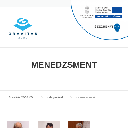
Skip
to
content
MENEDZSMENT
Gravitás 2000 Kft.
>
Magunkról
>
Menedzsment