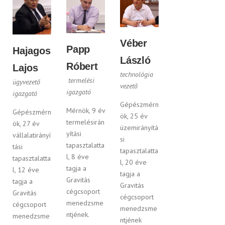
Véber
Papp
Hajagos
László
Róbert
Lajos
technológia
termelési
ügyvezető
vezető
igazgató
igazgató
Gépészmérn
Mérnök, 9 év
Gépészmérn
ök, 25 év
termelésirán
ök, 27 év
üzemirányítá
yítási
vállalatirányí
si
tapasztalatta
tási
tapasztalatta
l, 8 éve
tapasztalatta
l, 20 éve
tagja a
l, 12 éve
tagja a
Gravitás
tagja a
Gravitás
cégcsoport
Gravitás
cégcsoport
menedzsme
cégcsoport
menedzsme
ntjének.
menedzsme
ntjének