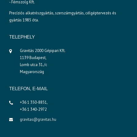
- Fémszolg Kft.
Precíziós alkatrészgyártás, szerszámgyártás, célgéptervezés és
gyártás 1985 óta.
TELEPHELY
Gravitás 2000 Gépipari Kft.
1139 Budapest,
Lomb utca 31./c
Magyarország
TELEFON, E-MAIL
+36 1 350-8851,
+36 1 340-2972
gravitas@gravitas.hu