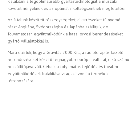
kialakítani a legoptimálisabb gyártástechnológiát a műszaki
követelményeknek és az optimális költségszintnek megfelelően.
Az általunk készített részegységeket, alkatrészeket túlnyomó
részt Angliába, Svédországba és Japánba szállítjuk, de
folyamatosan együttműködünk a hazai orvosi berendezéseket
gyártó vállalatokkal is.
Mára elértük, hogy a Gravitás 2000 Kft., a radioterápiás kezelő
berendezéseket készítő legnagyobb európai vállalat, első számú
beszállítójává vált. Célunk a folyamatos fejlődés és további
együttműködések kialakítása világszínvonalú termékek
létrehozására.