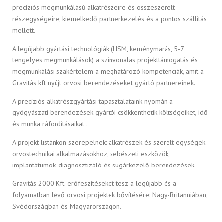
precíziós megmunkálású alkatrészeire és összeszerelt
részegységeire, kiemelkedő partnerkezelés és a pontos szállítás
mellett.
A legújabb gyártási technológiák (HSM, keménymarás, 5-7
tengelyes megmunkálások) a színvonalas projekttámogatás és
megmunkálási szakértelem a meghatározó kompetenciák, amit a
Gravitás kft nyújt orvosi berendezéseket gyártó partnereinek.
A precíziós alkatrészgyártási tapasztalataink nyomán a
gyógyászati berendezések gyártói csökkenthetik költségeiket, idő
és munka ráfordításaikat .
A projekt listánkon szerepelnek: alkatrészek és szerelt egységek
orvostechnikai alkalmazásokhoz, sebészeti eszközök,
implantátumok, diagnosztizáló és sugárkezelő berendezések.
Gravitás 2000 Kft. erőfeszítéseket tesz a legújabb és a
folyamatban lévő orvosi projektek bővítésére: Nagy-Britanniában,
Svédországban és Magyarországon.