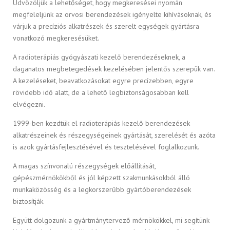
Üdvözöljük a lehetőséget, hogy megkeresései nyomán
megfeleljünk az orvosi berendezések igényelte kihívásoknak, és
várjuk a precíziós alkatrészek és szerelt egységek gyártásra
vonatkozó megkeresésüket.
A radioterápiás gyógyászati kezelő berendezéseknek, a
daganatos megbetegedések kezelésében jelentős szerepük van.
A kezeléseket, beavatkozásokat egyre precízebben, egyre
rövidebb idő alatt, de a lehető legbiztonságosabban kell
elvégezni.
1999-ben kezdtük el radioterápiás kezelő berendezések
alkatrészeinek és részegységeinek gyártását, szerelését és azóta
is azok gyártásfejlesztésével és tesztelésével foglalkozunk.
A magas színvonalú részegységek előállítását,
gépészmérnökökből és jól képzett szakmunkásokból álló
munkaközösség és a legkorszerűbb gyártóberendezések
biztosítják.
Együtt dolgozunk a gyártmánytervező mérnökökkel, mi segítünk