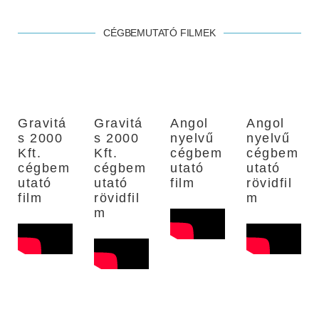
CÉGBEMUTATÓ FILMEK
Gravitá
Gravitá
Angol
Angol
s 2000
s 2000
nyelvű
nyelvű
Kft.
Kft.
cégbem
cégbem
cégbem
cégbem
utató
utató
utató
utató
film
rövidfil
film
rövidfil
m
m