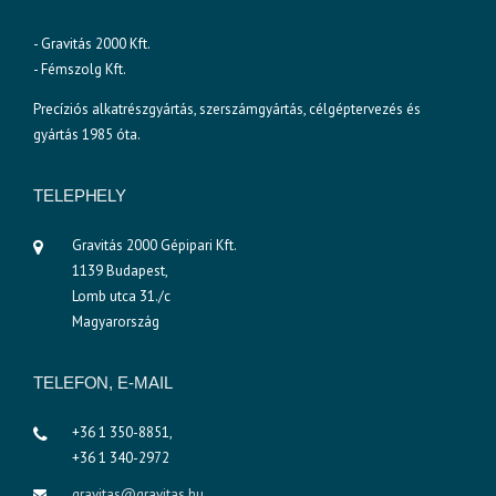
- Gravitás 2000 Kft.
- Fémszolg Kft.
Precíziós alkatrészgyártás, szerszámgyártás, célgéptervezés és
gyártás 1985 óta.
TELEPHELY
Gravitás 2000 Gépipari Kft.
1139 Budapest,
Lomb utca 31./c
Magyarország
TELEFON, E-MAIL
+36 1 350-8851,
+36 1 340-2972
gravitas@gravitas.hu