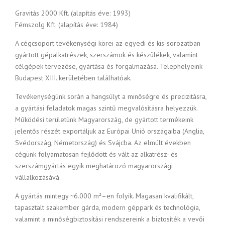
Gravitás 2000 Kft. (alapítás éve: 1993)
Fémszolg Kft. (alapítás éve: 1984)
A cégcsoport tevékenységi körei az egyedi és kis-sorozatban
gyártott gépalkatrészek, szerszámok és készülékek, valamint
célgépek tervezése, gyártása és forgalmazása. Telephelyeink
Budapest XIII. kerületében találhatóak.
Tevékenységünk során a hangsúlyt a minőségre és precizitásra,
a gyártási feladatok magas szintű megvalósításra helyezzük.
Működési területünk Magyarország, de gyártott termékeink
jelentős részét exportáljuk az Európai Unió országaiba (Anglia,
Svédország, Németország) és Svájcba. Az elmúlt években
cégünk folyamatosan fejlődött és vált az alkatrész- és
szerszámgyártás egyik meghatározó magyarországi
vállalkozásává.
A gyártás mintegy ~6.000 m²–en folyik. Magasan kvalifikált,
tapasztalt szakember gárda, modern géppark és technológia,
valamint a minőségbiztosítási rendszereink a biztosíték a vevői