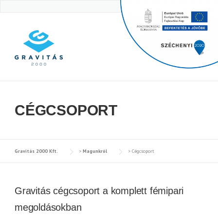
Skip
to
content
CÉGCSOPORT
Gravitás 2000 Kft.
>
Magunkról
>
Cégcsoport
Gravitás cégcsoport a komplett fémipari
megoldásokban