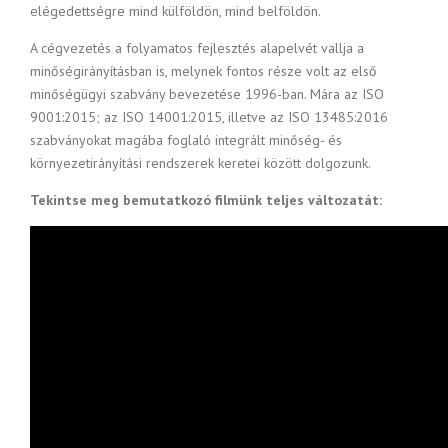
elégedettségre mind külföldön, mind belföldön.
A cégvezetés a folyamatos fejlesztés alapelvét vallja a
minőségirányításban is, melynek fontos része volt az első
minőségügyi szabvány bevezetése 1996-ban. Mára az ISO
9001:2015; az ISO 14001:2015, illetve az ISO 13485:2016
szabványokat magába foglaló integrált minőség- és
környezetirányítási rendszerek keretei között dolgozunk.
Tekintse meg bemutatkozó filmünk teljes változatát: