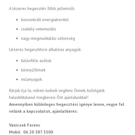
A lézeres hegesztés főbb jellemzői:
koncentrált energiabevitel
csekély vetemedés
nagy megmunkálási sebesség
Lézeres hegesztésre alkalmas anyagok:
különféle acélok
könnyűfémek
műanyagok
Kérjük írja le, miben tudunk segíteni Önnek, kollégánk
haladéktalanul megkeresi Önt ajánlatunkkal!
Amennyiben különleges hegesztési igénye lenne, vegye fel
velünk a kapcsolatot, ajánlatkérés:
Vanicsek Ferenc
Mobil: 06 20 587 3300