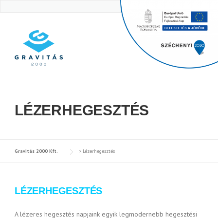
Skip
to
content
LÉZERHEGESZTÉS
Gravitás 2000 Kft.
>
Lézerhegesztés
LÉZERHEGESZTÉS
A lézeres hegesztés napjaink egyik legmodernebb hegesztési