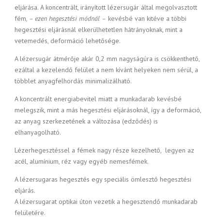
eljárása. A koncentrált, irányított lézersugár által megolvasztott
fém
, – ezen hegesztési módnál –
kevésbé van kitéve a többi
hegesztési eljárásnál elkerülhetetlen hátrányoknak, mint a
vetemedés, deformáció lehetősége.
A lézersugár átmérője akár 0,2 mm nagyságúra is csökkenthető,
ezáltal a kezelendő felület a nem kívánt helyeken nem sérül, a
többlet anyagfelhordás minimalizálható.
A koncentrált energiabevitel miatt a munkadarab kevésbé
melegszik, mint a más hegesztési eljárásoknál, így a deformáció,
az anyag szerkezetének a változása (edződés) is
elhanyagolható.
Lézerhegesztéssel a fémek nagy része kezelhető, legyen az
acél, alumínium, réz vagy egyéb nemesfémek.
A lézersugaras hegesztés egy speciális ömlesztő hegesztési
eljárás.
A lézersugarat optikai úton vezetik a hegesztendő munkadarab
felületére.