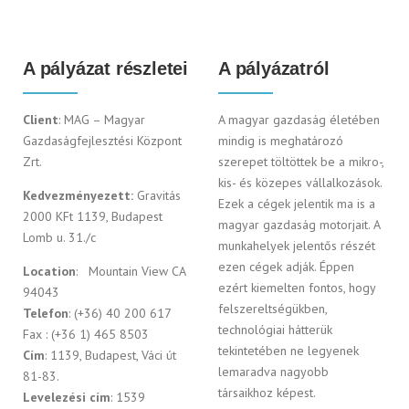
A pályázat részletei
A pályázatról
Client
: MAG – Magyar
A magyar gazdaság életében
Gazdaságfejlesztési Központ
mindig is meghatározó
Zrt.
szerepet töltöttek be a mikro-,
kis- és közepes vállalkozások.
Kedvezményezett:
Gravitás
Ezek a cégek jelentik ma is a
2000 KFt 1139, Budapest
magyar gazdaság motorjait. A
Lomb u. 31./c
munkahelyek jelentős részét
ezen cégek adják. Éppen
Location
: Mountain View CA
ezért kiemelten fontos, hogy
94043
felszereltségükben,
Telefon
: (+36) 40 200 617
technológiai hátterük
Fax : (+36 1) 465 8503
tekintetében ne legyenek
Cím
: 1139, Budapest, Váci út
lemaradva nagyobb
81-83.
társaikhoz képest.
Levelezési cím
: 1539