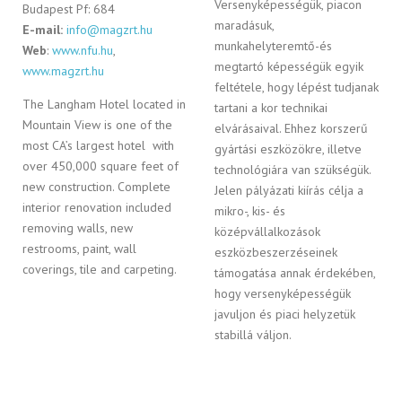
Versenyképességük, piacon
Budapest Pf: 684
maradásuk,
E-mail:
info@magzrt.hu
munkahelyteremtő-és
Web
:
www.nfu.hu
,
megtartó képességük egyik
www.magzrt.hu
feltétele, hogy lépést tudjanak
The Langham Hotel located in
tartani a kor technikai
Mountain View is one of the
elvárásaival. Ehhez korszerű
most CA’s largest hotel with
gyártási eszközökre, illetve
over 450,000 square feet of
technológiára van szükségük.
new construction. Complete
Jelen pályázati kiírás célja a
interior renovation included
mikro-, kis- és
removing walls, new
középvállalkozások
restrooms, paint, wall
eszközbeszerzéseinek
coverings, tile and carpeting.
támogatása annak érdekében,
hogy versenyképességük
javuljon és piaci helyzetük
stabillá váljon.