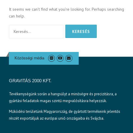
It seems we can’t find what you’re looking for. Perhaps searching
can help.
Keresés:
Közösségi média
GRAVITÁS 2000 KFT.
Tevékenységünk során a hangsúlyt a minőségre és precizitásra, a
gyártási feladatok magas szintű megvalósításra helyezzük.
Működési területünk Magyarország, de gyártott termékeink jelentős
részét exportáljuk az európai unió országaiba és Svájcba.