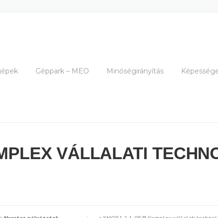
gépek
Géppark – MEO
Minőségirányítás
Képessége
KOMPLEX VÁLLALATI TECHN
>
Nyertes pályázatok
>
KMOP.1.2.1-08/B Komplex vállalati technol