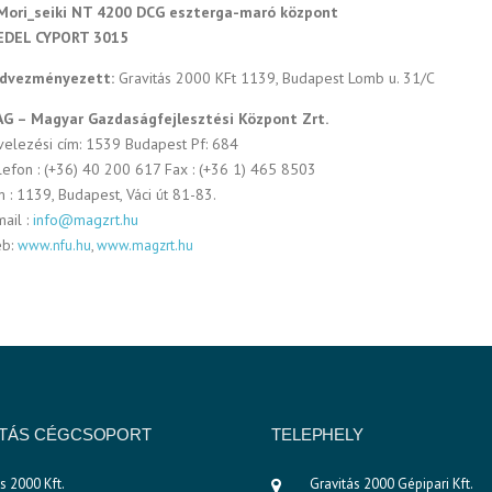
Mori_seiki NT 4200 DCG eszterga-maró központ
EDEL CYPORT 3015
dvezményezett:
Gravitás 2000 KFt 1139, Budapest Lomb u. 31/C
G – Magyar Gazdaságfejlesztési Központ Zrt.
velezési cím: 1539 Budapest Pf: 684
lefon : (+36) 40 200 617 Fax : (+36 1) 465 8503
m : 1139, Budapest, Váci út 81-83.
mail :
info@magzrt.hu
b:
www.nfu.hu
,
www.magzrt.hu
ITÁS CÉGCSOPORT
TELEPHELY
ás 2000 Kft.
Gravitás 2000 Gépipari Kft.