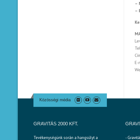
– 
– 
Ke
MA
Le
Te
Cí
E-
We
Közösségi média
GRAVITÁS 2000 KFT.
GRAV
Tevékenységünk során a hangsúlyt a
- Gravit