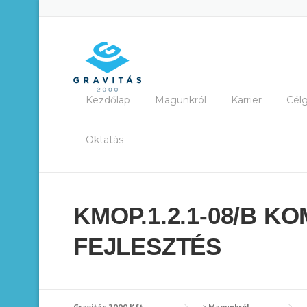
Skip
to
content
Kezdőlap
Magunkról
Karrier
Cél
Oktatás
KMOP.1.2.1-08/B 
FEJLESZTÉS
Gravitás 2000 Kft.
>
Magunkról