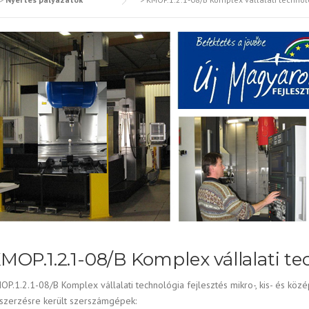
MOP.1.2.1-08/B Komplex vállalati te
OP.1.2.1-08/B Komplex vállalati technológia fejlesztés mikro-, kis- és kö
szerzésre került szerszámgépek: