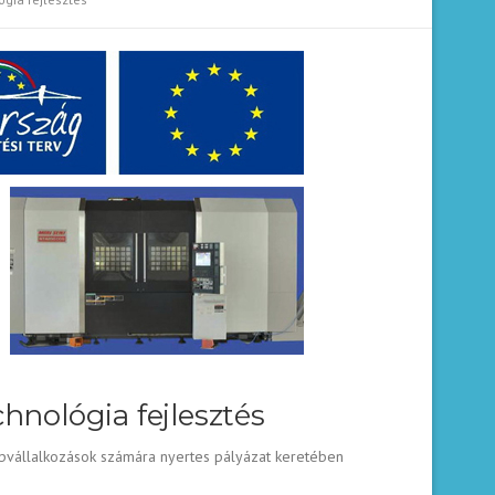
chnológia fejlesztés
zépvállalkozások számára nyertes pályázat keretében