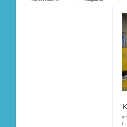
K
KM
be