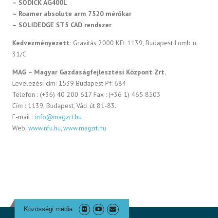
– SODICK AG400L
– Roamer absolute arm 7520 mérőkar
– SOLIDEDGE ST5 CAD rendszer
Kedvezményezett:
Gravitás 2000 KFt 1139, Budapest Lomb u.
31/C
MAG – Magyar Gazdaságfejlesztési Központ Zrt.
Levelezési cím: 1539 Budapest Pf: 684
Telefon : (+36) 40 200 617 Fax : (+36 1) 465 8503
Cím : 1139, Budapest, Váci út 81-83.
E-mail :
info@magzrt.hu
Web:
www.nfu.hu
,
www.magzrt.hu
Közösségi média