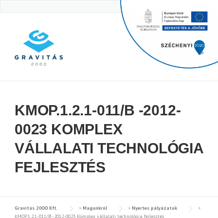
Skip
to
content
KMOP.1.2.1-011/B -2012-
0023 KOMPLEX
VÁLLALATI TECHNOLÓGIA
FEJLESZTÉS
Gravitás 2000 Kft.
>
Magunkról
>
Nyertes pályázatok
>
KMOP.1.2.1-011/B -2012-0023 Komplex vállalati technológia fejlesztés