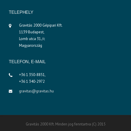
TELEPHELY
Gravitás 2000 Gépipari Kft.
1139 Budapest,
Lomb utca 31./c
Magyarország
TELEFON, E-MAIL
+36 1 350-8851,
+36 1 340-2972
gravitas@gravitas.hu
Gravitás 2000 Kft. Minden jog fenntartva (C) 2015