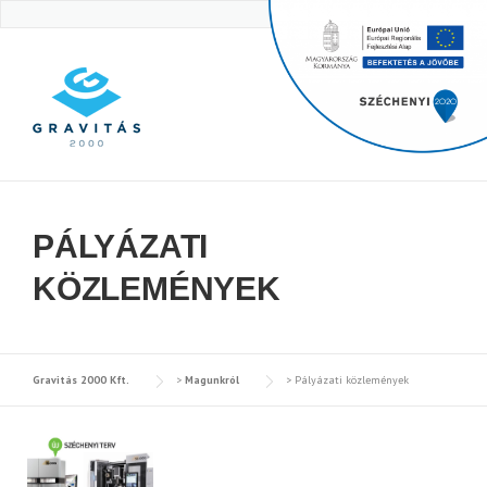
Skip
to
content
PÁLYÁZATI
KÖZLEMÉNYEK
Komplex
vállalati
Gravitás 2000 Kft.
>
Magunkról
>
Pályázati közlemények
fejlesztés
2013
KMOP.1.2.1-