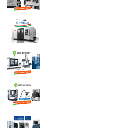
08/B
pályázat
KMOP.1.2.1-
011/B
pályázat
Technológia
fejlesztés
2012
Technológiai
korszerűsítés
2005