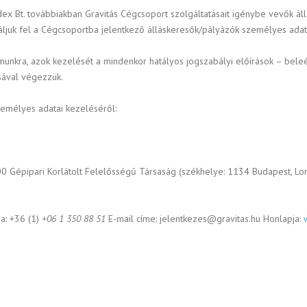
zidex Bt. továbbiakban Gravitás Cégcsoport szolgáltatásait igénybe vevők á
náljuk fel a Cégcsoportba jelentkező álláskeresők/pályázók személyes adata
ámunkra, azok kezelését a mindenkor hatályos jogszabályi előírások – be
sával végezzük.
zemélyes adatai kezeléséről:
00 Gépipari Korlátolt Felelősségű Társaság (székhelye: 1134 Budapest, L
a: +36 (1)
+06 1 350 88 51
E-mail címe: jelentkezes@gravitas.hu Honlapja: