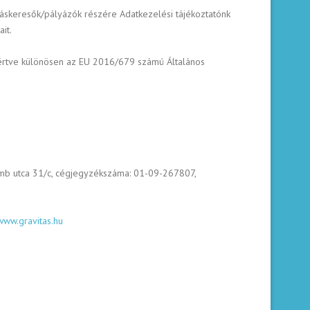
lláskeresők/pályázók részére Adatkezelési tájékoztatónk
it.
leértve különösen az EU 2016/679 számú Általános
omb utca 31/c, cégjegyzékszáma: 01-09-267807,
www.gravitas.hu