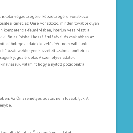
az iskolai végzettségére, képzettségére vonatkozó
tesítési címét, az Önre vonatkozó, minden további olyan
n kompetencia-felmérésben, interjún vesz részt, a
 külön az írásbeli hozzájárulásával és csak abban az
ozott különleges adatok kezeléséért nem vállalunk
ai hálózati webhelyen közzétett szakmai önéletrajzi
saságunk jogos érdeke. A személyes adatok
nálhassuk, valamint hogy a nyitott pozícióinkra
ében. Az Ön személyes adatait nem továbbítjuk. A
génybe.
artam elteltével az Ön személyes adatait