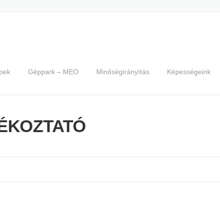
pek
Géppark – MEO
Minőségirányítás
Képességeink
JÉKOZTATÓ