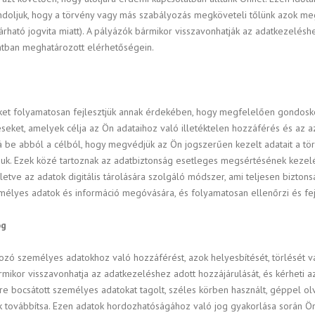
gondoljuk, hogy a törvény vagy más szabályozás megköveteli tőlünk azok 
rható jogvita miatt). A pályázók bármikor visszavonhatják az adatkezeléshe
ontban meghatározott elérhetőségein.
et folyamatosan fejlesztjük annak érdekében, hogy megfelelően gondosko
eket, amelyek célja az Ön adataihoz való illetéktelen hozzáférés és az 
á be abból a célból, hogy megvédjük az Ön jogszerűen kezelt adatait a tö
juk. Ezek közé tartoznak az adatbiztonság esetleges megsértésének kezel
illetve az adatok digitális tárolására szolgáló módszer, ami teljesen bizto
mélyes adatok és információ megóvására, és folyamatosan ellenőrzi és fejl
og
ozó személyes adatokhoz való hozzáférést, azok helyesbítését, törlését vag
ikor visszavonhatja az adatkezeléshez adott hozzájárulását, és kérheti az
ére bocsátott személyes adatokat tagolt, széles körben használt, géppel 
 továbbítsa. Ezen adatok hordozhatóságához való jog gyakorlása során Ön 