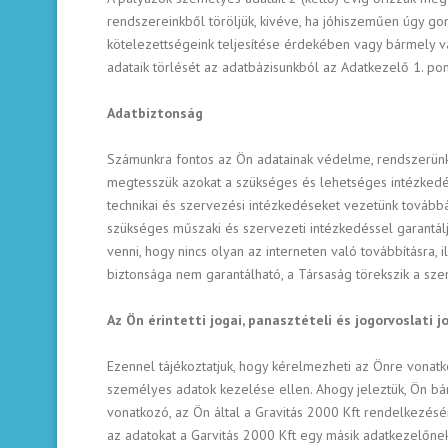
rendszereinkből töröljük, kivéve, ha jóhiszeműen úgy 
kötelezettségeink teljesítése érdekében vagy bármely vá
adataik törlését az adatbázisunkból az Adatkezelő 1. p
Adatbiztonság
Számunkra fontos az Ön adatainak védelme, rendszerünk
megtesszük azokat a szükséges és lehetséges intézkedés
technikai és szervezési intézkedéseket vezetünk tovább
szükséges műszaki és szervezeti intézkedéssel garantál
venni, hogy nincs olyan az interneten való továbbításra, 
biztonsága nem garantálható, a Társaság törekszik a sze
Az Ön érintetti jogai, panasztételi és jogorvoslati j
Ezennel tájékoztatjuk, hogy kérelmezheti az Önre vonatk
személyes adatok kezelése ellen. Ahogy jeleztük, Ön bárm
vonatkozó, az Ön által a Gravitás 2000 Kft rendelkezés
az adatokat a Garvitás 2000 Kft egy másik adatkezelőnek