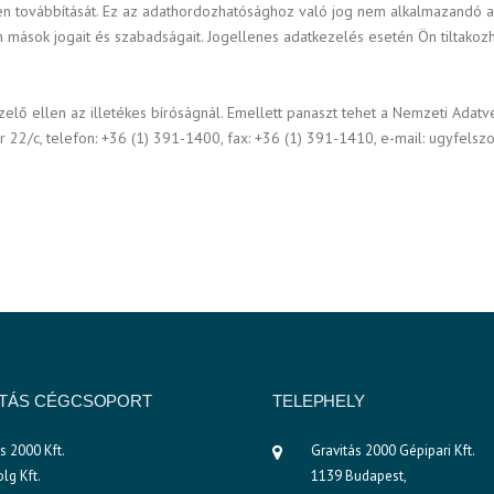
len továbbítását. Ez az adathordozhatósághoz való jog nem alkalmazandó 
 mások jogait és szabadságait. Jogellenes adatkezelés esetén Ön tiltakoz
ezelő ellen az illetékes bíróságnál. Emellett panaszt tehet a Nemzeti Ad
 22/c, telefon: +36 (1) 391-1400, fax: +36 (1) 391-1410, e-mail: ugyfelszo
ITÁS CÉGCSOPORT
TELEPHELY
ás 2000 Kft.
Gravitás 2000 Gépipari Kft.
lg Kft.
1139 Budapest,