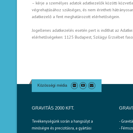
– kérje a személyes adatok adatkezelők közötti közvet
végrehajtásához szükséges, és nem érintheti hátrányosan
adatkezelő a fent meghatározott elérhetőségein.
Jogellenes adatkezelés esetén pert is indíthat az Adatk
elérhetőségeken: 1125 Budapest, Szilágyi Erzsébet fasor
Közösségi média
GRAVITÁS 2000 KFT.
GRAV
Tevékenységünk során a hangsúlyt a
- Gravit
minőségre és precizitásra, a gyártási
- Fémszo