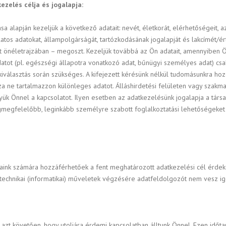
zelés célja és jogalapja:
 alapján kezeljük a következő adatait: nevét, életkorát, elérhetőségeit, 
atos adatokat, állampolgárságát, tartózkodásának jogalapját és lakcímét/ér
tt önéletrajzában – megoszt. Kezeljük továbbá az Ön adatait, amennyiben Ö
tot (pl. egészségi állapotra vonatkozó adat, bűnügyi személyes adat) csak
 kiválasztás során szükséges. A kifejezett kérésünk nélkül tudomásunkra h
ajza ne tartalmazzon különleges adatot. Álláshirdetési felületen vagy szakm
yük Önnel a kapcsolatot. Ilyen esetben az adatkezelésünk jogalapja a tár
gmegfelelőbb, leginkább személyre szabott foglalkoztatási lehetőségeket kí
rsaink számára hozzáférhetőek a fent meghatározott adatkezelési cél érdek
technikai (informatikai) műveletek végzésére adatfeldolgozót nem vesz i
 azt követően, hogy utoljára érdemi kapcsolatban álltunk Önnel. Ezen időt