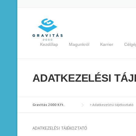
Skip
to
content
Kezdőlap
Magunkról
Karrier
Célgé
ADATKEZELÉSI TÁ
Gravitás 2000 Kft.
>
Adatkezelési tájékoztató
ADATKEZELÉSI TÁJÉKOZTATÓ