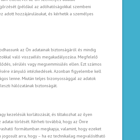
megőrzését (például az adóhatóságokkal szembeni
z adott hozzájárulásukat, és kérhetik a személyes
dhassunk az Ön adatainak biztonságáról és mindig
azokkal való visszaélés megakadályozása. Megfelelő
rlődés, sérülés vagy megsemmisülés ellen. Ezt számos
ésére irányuló intézkedések. Azonban figyelembe kell
nságos lenne. Miután teljes bizonyossággal az adatok
eszti hálózatának biztonságát.
y kezelésük korlátozását, és tiltakozhat az ilyen
 adatai törlését. Kérheti továbbá, hogy az Önre
olvasható formátumban megkapja, valamint, hogy ezeket
jogosult arra, hogy – ha ez technikailag megvalósítható