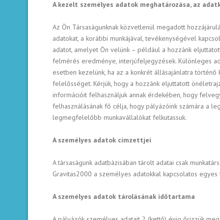
A kezelt személyes adatok meghatározása, az adatke
Az Ön Társaságunknak közvetlenül megadott hozzájárulása
adatokat, a korábbi munkájával, tevékenységével kapcsol
adatot, amelyet Ön velünk – például a hozzánk eljuttato
felmérés eredménye, interjúfeljegyzések. Különleges ada
esetben kezelünk, ha az a konkrét állásajánlatra történő
felelősséget. Kérjük, hogy a hozzánk eljuttatott önéletr
információit felhasználjuk annak érdekében, hogy felveg
felhasználásának fő célja, hogy pályázóink számára a le
legmegfelelőbb munkavállalókat felkutassuk.
A személyes adatok címzettjei
A társaságunk adatbázisában tárolt adatai csak munkatá
Gravitas2000 a személyes adatokkal kapcsolatos egyes 
A személyes adatok tárolásának időtartama
A pályázók személyes adatait 2 (kettő) évig őrizzük meg