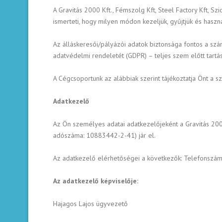
A Gravitás 2000 Kft., Fémszolg Kft, Steel Factory Kft, S
ismerteti, hogy milyen módon kezeljük, gyűjtjük és hasz
Az álláskeresői/pályázói adatok biztonsága fontos a sz
adatvédelmi rendeletét (GDPR) – teljes szem előtt tartá
A Cégcsoportunk az alábbiak szerint tájékoztatja Önt a s
Adatkezelő
Az Ön személyes adatai adatkezelőjeként a Gravitás 20
adószáma: 10883442-2-41) jár el.
Az adatkezelő elérhetőségei a következők: Telefonszám
Az adatkezelő képviselője:
Hajagos Lajos ügyvezető