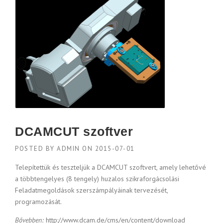
DCAMCUT szoftver
POSTED BY
ADMIN
ON
2015-07-01
Telepítettük és teszteljük a DCAMCUT szoftvert, amely lehetővé
a többtengelyes (8 tengely) huzalos szikraforgácsolási
Feladatmegoldások szerszámpályáinak tervezését,
programozását.
Bővebben:
http://www.dcam.de/cms/en/content/download