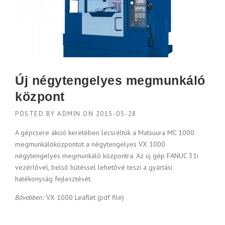
Új négytengelyes megmunkáló
központ
POSTED BY
ADMIN
ON
2015-05-28
A gépcsere akció keretében lecsréltük a Matsuura MC 1000
megmunkálóközpontot a négytengelyes VX 1000
négytengelyes megmunkáló központra. Az új gép FANUC 31i
vezérlővel, belső hűtéssel lehetővé teszi a gyártási
hatékonyság fejlesztését.
Bővebben:
VX 1000 Leaflet (pdf file)