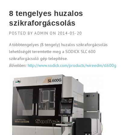
8 tengelyes huzalos
szikraforgácsolás
POSTED BY
ADMIN
ON
2014-05-20
A többtengelyes (8 tengely) huzalos szikraforgácsolás
lehetőségét teremtette meg a SODICK SLC 600
szikraforgácsoló gép telepítése.
Bővebben:
http://www.sodick.com/products/wireedm/sl600g