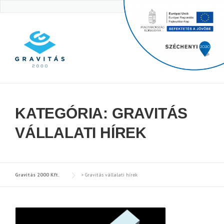
Skip
to
content
KATEGÓRIA:
GRAVITÁS
VÁLLALATI HÍREK
Gravitás 2000 Kft.
>
Gravitás vállalati hírek