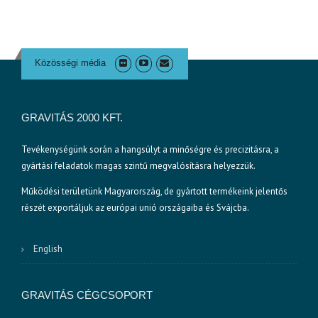
L
E
V
I
Közösségi média
D
E
O
P
GRAVITÁS 2000 KFT.
O
S
Tevékenységünk során a hangsúlyt a minőségre és precizitásra, a
T
gyártási feladatok magas szintű megvalósításra helyezzük.
”
Működési területünk Magyarország, de gyártott termékeink jelentős
részét exportáljuk az európai unió országaiba és Svájcba.
English
GRAVITÁS CÉGCSOPORT