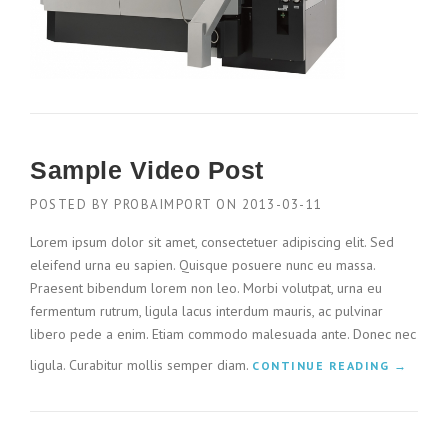
Sample Video Post
POSTED BY
PROBAIMPORT
ON
2013-03-11
Lorem ipsum dolor sit amet, consectetuer adipiscing elit. Sed
eleifend urna eu sapien. Quisque posuere nunc eu massa.
Praesent bibendum lorem non leo. Morbi volutpat, urna eu
fermentum rutrum, ligula lacus interdum mauris, ac pulvinar
libero pede a enim. Etiam commodo malesuada ante. Donec nec
ligula. Curabitur mollis semper diam.
„
CONTINUE READING
→
S
A
M
P