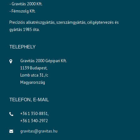
- Gravitás 2000 Kft.
- Fémszolg Kft.
Precíziós alkatrészgyártás, szerszámgyártás, célgéptervezés és
gyártás 1985 óta.
TELEPHELY
Gravitás 2000 Gépipari Kft.
1139 Budapest,
Lomb utca 31./c
Magyarország
TELEFON, E-MAIL
+36 1 350-8851,
+36 1 340-2972
gravitas@gravitas.hu