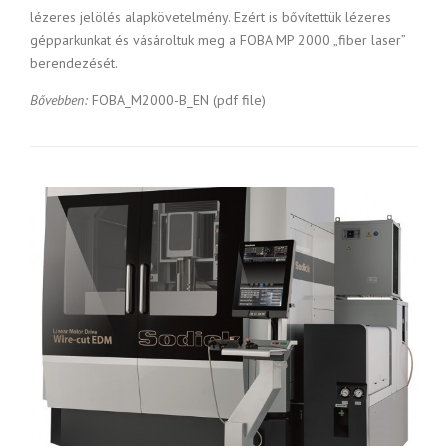
lézeres jelölés alapkövetelmény. Ezért is bővítettük lézeres
gépparkunkat és vásároltuk meg a FOBA MP 2000 „fiber laser”
berendezését.
Bővebben:
FOBA_M2000-B_EN (pdf file)