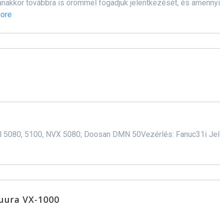
ugyanakkor továbbra is örömmel fogadjuk jelentkezését, és amenn
ore
l 5080, 5100, NVX 5080; Doosan DMN 50Vezérlés: Fanuc31i Jele
uura VX-1000