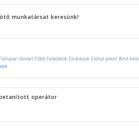
kötő munkatársat keresünk!
émipari terület Főbb feladatok Elvárások Előnyt jelent Amit kí
ore
betanított operátor