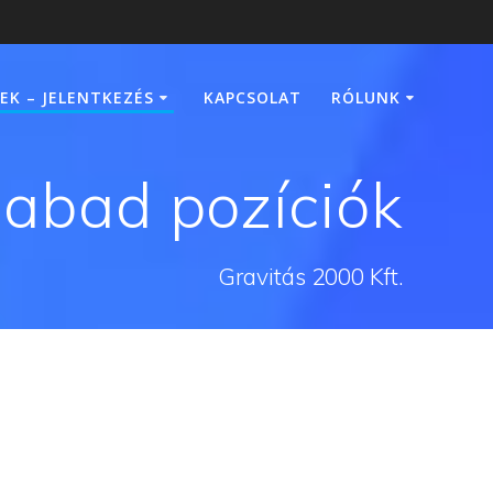
EK – JELENTKEZÉS
KAPCSOLAT
RÓLUNK
abad pozíciók
Gravitás 2000 Kft.