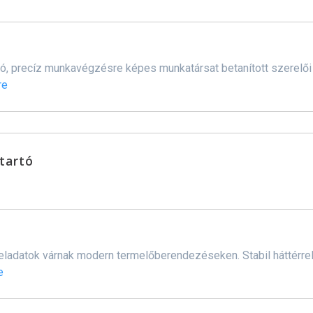
 precíz munkavégzésre képes munkatársat betanított szerelői és
re
ntartó
 feladatok várnak modern termelőberendezéseken. Stabil háttérre
e