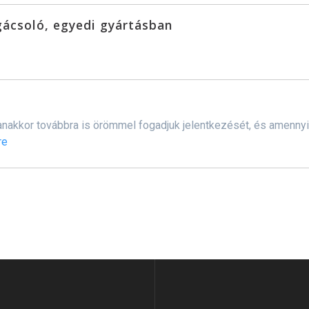
gácsoló, egyedi gyártásban
ugyanakkor továbbra is örömmel fogadjuk jelentkezését, és amenn
re