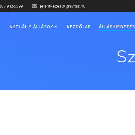
20 / 942-5599
jelentkezes@ gravitas.hu
AKTUÁLIS ÁLLÁSOK
KEZDŐLAP
ÁLLÁSHIRDETÉS
Sz