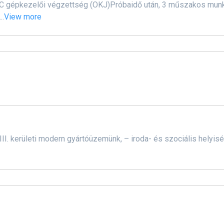
NC gépkezelői végzettség (OKJ)Próbaidő után, 3 műszakos munk
..
View more
XIII. kerületi modern gyártóüzemünk, – iroda- és szociális helyis