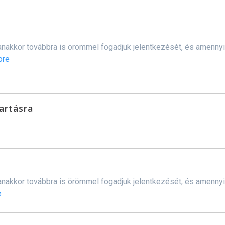
ugyanakkor továbbra is örömmel fogadjuk jelentkezését, és amenn
ore
tartásra
ugyanakkor továbbra is örömmel fogadjuk jelentkezését, és amenn
e