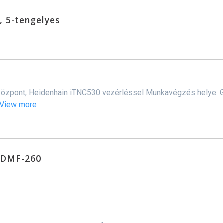
, 5-tengelyes
pont, Heidenhain iTNC530 vezérléssel Munkavégzés helye: Gra
View more
 DMF-260