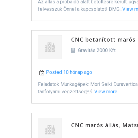
Az állás a próbaidő alatt betöltésre került, 
felvesszük Önnel a kapcsolatot! DMG...
View m
CNC betanított marós
Gravitás 2000 Kft.
Posted 10 hónap ago
Feladatok Munkagépek: Mori Seiki Duravertica
tanfolyami végzettség...
View more
CNC marós állás, Mats